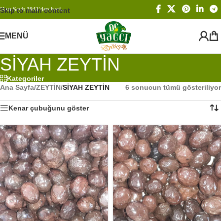
Hacı Seyit 1943'den beri...
Skip to main content
MENÜ
SİYAH ZEYTİN
Kategoriler
Ana Sayfa
/
ZEYTİN
/
SİYAH ZEYTİN
6 sonucun tümü gösteriliyor
Kenar çubuğunu göster