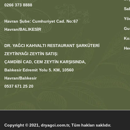
0266 373 8888
Sa
Yö
Havran Şube: Cumhuriyet Cad. No:67
Gu
Havran/BALIKESİR
Ko
DR. YAĞCI KAHVALTI RESTAURANT ŞARKÜTERİ
He
ZEYTİNYAĞI ZEYTİN SATIŞ:
ÇAMDİBİ CAD, CEM ZEYTİN KARŞISINDA,
Balıkesir Edremit Yolu 5. KM, 10560
Havran/Balıkesir
0537 671 25 20
Copyright © 2021, dryagci.com.tr, Tüm hakları saklıdır.