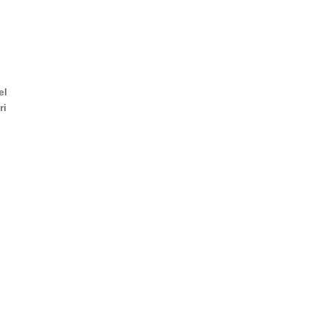
el
ri