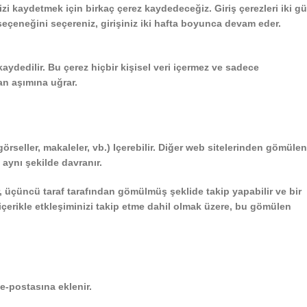
nizi kaydetmek için birkaç çerez kaydedeceğiz. Giriş çerezleri iki g
” seçeneğini seçereniz, girişiniz iki hafta boyunca devam eder.
kaydedilir. Bu çerez hiçbir kişisel veri içermez ve sadece
an aşımına uğrar.
görseller, makaleler, vb.) Içerebilir. Diğer web sitelerinden gömülen
k aynı şekilde davranır.
ir, üçüncü taraf tarafından gömülmüş şeklide takip yapabilir ve bir
çerikle etkleşiminizi takip etme dahil olmak üzere, bu gömülen
e-postasına eklenir.