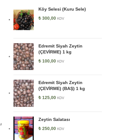
Köy Selesi (Kuru Sele)
₺
300,00
KDV
Edremit Siyah Zeytin
(ÇEVİRME) 1 kg
₺
100,00
KDV
Edremit Siyah Zeytin
(ÇEVİRME) (BAŞ) 1 kg
₺
125,00
KDV
.
Zeytin Salatası
u
₺
250,00
KDV