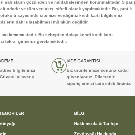
üncü şahısların gözünden ve müdahalesinden korunmaktadır. Sipari
tındadır ve tüm veri akışı şifreli olarak yapılmaktadır. Bu, pratik
tokolü sayesinde sitemize verdiğiniz kredi kartı bilgileriniz
 bizlerin dahi ulaşabilmesi mümkün değildir.
de saklamamaktadır. Bu sebepten dolayı kendi kredi kartı
izi tekrar girmeniz gerekmektedir.
ÖDEME
İADE GARANTİSİ
dres bilgilerinizi
Biz ürünlerimize sonuna kadar
Güvenli alışveriş
güveniyoruz. Dilerseniz
siparişlerinizi iade edebilirsiniz.
TEGORILER
BİLGİ
ytinyağı
Hakkımızda & Tarihçe
ytin
Zeytinyağı Hakkında