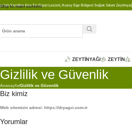
ge'nin Kendine Has En Güzel Lezzeti, Kuzey Ege Bölgesi Soğuk Sıkım Zeytinyağ
Skip to main content
ZEYTİNYAĞI
ZEYTİN
Gizlilik ve Güvenlik
Anasayfa
/
Gizlilik ve Güvenlik
Biz kimiz
Web sitemizin adresi: https://dryagci.com.tr
Yorumlar