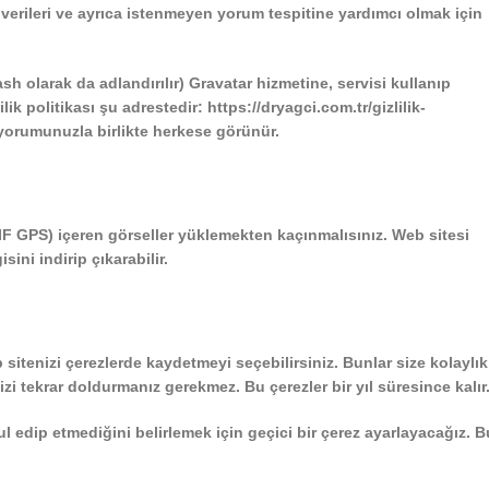
verileri ve ayrıca istenmeyen yorum tespitine yardımcı olmak için
h olarak da adlandırılır) Gravatar hizmetine, servisi kullanıp
ik politikası şu adrestedir: https://dryagci.com.tr/gizlilik-
yorumunuzla birlikte herkese görünür.
IF GPS) içeren görseller yüklemekten kaçınmalısınız. Web sitesi
ini indirip çıkarabilir.
 sitenizi çerezlerde kaydetmeyi seçebilirsiniz. Bunlar size kolaylık
izi tekrar doldurmanız gerekmez. Bu çerezler bir yıl süresince kalır
bul edip etmediğini belirlemek için geçici bir çerez ayarlayacağız. B