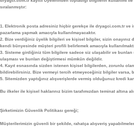
dryagci.com.tr kayıtlı Üyelerinden topladığı bilgilerin kullanımı ile
sıralanmıştır:
1.
Elektronik posta adresiniz hiçbir gerekçe ile
dryagci.com.tr
ve i
pazarlama yapmak amacıyla kullanılmayacaktır.
2.
Bize verdiğiniz üyelik bilgileri ve kişisel bilgiler, sizin onayını
kendi bünyesinde müşteri profili belirlemek amacıyla kullanılmakt
3.
Sisteme girdiğiniz tüm bilgilere sadece siz ulaşabilir ve bunları sa
ulaşması ve bunları değiştirmesi mümkün değildir.
4.
Kayıt esnasında sizden istenen kişisel bilgilerden, zorunlu olanla
bildirebilirsiniz. Bize vermeyi tercih etmeyeceğiniz bilgiler varsa
5.
Sitemizden yaptığınız alışverişlerde vermiş olduğunuz kredi kartı
Bu ilkeler ile kişisel haklarınız bizim tarafımızdan teminat altına alı
Şirketimizin Güvenlik Politikası gereği;
Müşterilerimizin güvenli bir şekilde, rahatça alışveriş yapabilmele