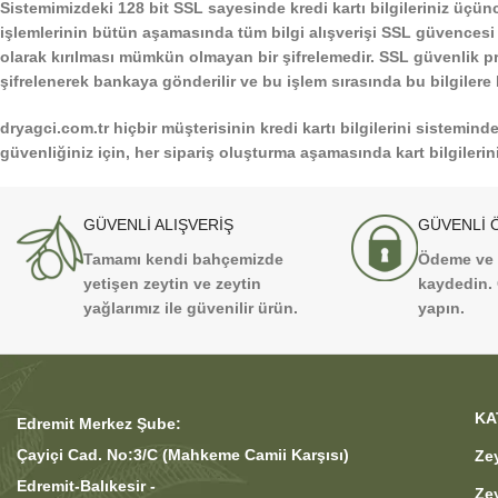
Sistemimizdeki 128 bit SSL sayesinde kredi kartı bilgileriniz üç
işlemlerinin bütün aşamasında tüm bilgi alışverişi SSL güvencesi al
olarak kırılması mümkün olmayan bir şifrelemedir. SSL güvenlik pro
şifrelenerek bankaya gönderilir ve bu işlem sırasında bu bilgilere
dryagci.com.tr
hiçbir müşterisinin kredi kartı bilgilerini sistemin
güvenliğiniz için, her sipariş oluşturma aşamasında kart bilgilerin
GÜVENLİ ALIŞVERİŞ
GÜVENLİ 
Tamamı kendi bahçemizde
Ödeme ve a
yetişen zeytin ve zeytin
kaydedin. 
yağlarımız ile güvenilir ürün.
yapın.
KA
Edremit Merkez Şube:
Çayiçi Cad. No:3/C (Mahkeme Camii Karşısı)
Ze
Edremit-Balıkesir -
Ze