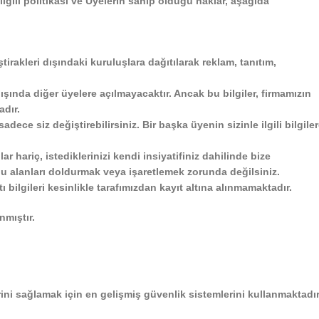
 ilgili politikası ve Üyelerin sahip olduğu haklar, aşağıda
ştirakleri dışındaki kuruluşlara dağıtılarak reklam, tanıtım,
z dışında diğer üyelere açılmayacaktır. Ancak bu bilgiler, firmamızın
adır.
dece siz değiştirebilirsiniz. Bir başka üyenin sizinle ilgili bilgile
r hariç, istediklerinizi kendi insiyatifiniz dahilinde bize
, bu alanları doldurmak veya işaretlemek zorunda değilsiniz.
 bilgileri kesinlikle tarafımızdan kayıt altına alınmamaktadır.
nmıştır.
rini sağlamak için en gelişmiş güvenlik sistemlerini kullanmaktadır