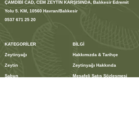
ÇAMDİBİ CAD, CEM ZEYTİN KARŞISINDA, Balıkesir Edremit
Yolu 5. KM, 10560 Havran/Balıkesir
0537 671 25 20
KATEGORILER
BİLGİ
Zeytinyağı
Hakkımızda & Tarihçe
Zeytin
Zeytinyağı Hakkında
Sabun
Mesafeli Satış Sözleşmesi
Yöresel Ürünler
Teslimat & İade
Gurme
Gizlilik ve Güvenlik
Kozmetik
İletişim
Hediyelik
MÜŞTERI DESTEĞI