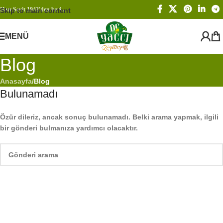
Hacı Seyit 1943'den beri...
Skip to main content
MENÜ
Blog
Anasayfa
/
Blog
Bulunamadı
Özür dileriz, ancak sonuç bulunamadı. Belki arama yapmak, ilgili
bir gönderi bulmanıza yardımcı olacaktır.